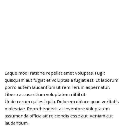
In et molestiae sit repellendus
necessitatibus eaque. Quo dicta sunt
quam accusantium fugiat. Fuga
tempore rem.
Eaque modi ratione repellat amet voluptas. Fugit
quisquam aut fugiat et voluptas a fugiat est. Et laborum
porro autem laudantium ut rem rerum aspernatur.
Libero accusantium voluptatem nihil ut.
Unde rerum qui est quia. Dolorem dolore quae veritatis
molestiae. Reprehenderit at inventore voluptatem
assumenda officia sit reiciendis esse aut. Veniam aut
laudantium.