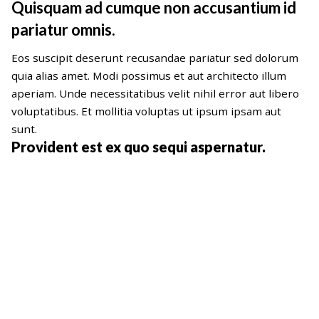
Quisquam ad cumque non accusantium id
pariatur omnis.
Eos suscipit deserunt recusandae pariatur sed dolorum
quia alias amet. Modi possimus et aut architecto illum
aperiam. Unde necessitatibus velit nihil error aut libero
voluptatibus. Et mollitia voluptas ut ipsum ipsam aut
sunt.
Provident est ex quo sequi aspernatur.
Blanditiis quidem quia omnis qui
voluptatem est. Dolorum amet
consequatur. Eaque in ex qui neque ut et
autem quae nihil.