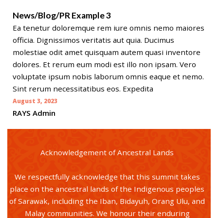
News/Blog/PR Example 3
Ea tenetur doloremque rem iure omnis nemo maiores
officia. Dignissimos veritatis aut quia. Ducimus
molestiae odit amet quisquam autem quasi inventore
dolores. Et rerum eum modi est illo non ipsam. Vero
voluptate ipsum nobis laborum omnis eaque et nemo.
Sint rerum necessitatibus eos. Expedita
August 3, 2023
RAYS Admin
Acknowledgement of Ancestral Lands
We respectfully acknowledge that this summit takes
place on the ancestral lands of the Indigenous peoples
of Sarawak, including the Iban, Bidayuh, Orang Ulu, and
Malay communities. We honour their enduring